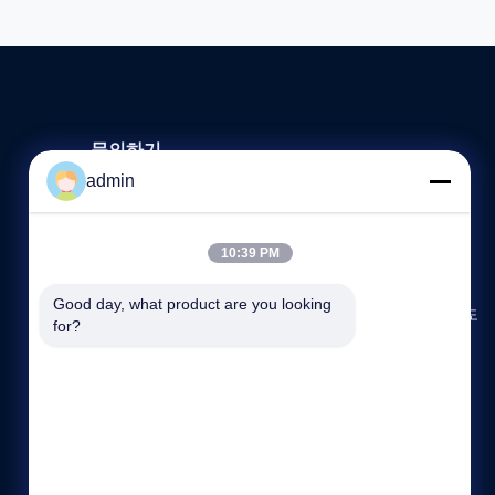
문의하기
admin
86 --18620352277
8:30-18:00
10:39 PM
yintech@yinzhiming.com
Good day, what product are you looking 
제 지면, 건축 C의 Huachuangda 기술 공원, Hangcheng 도
for?
로, Bao'an 지역, 심천, 중국