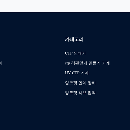
카테고리
CTP 인쇄기
여
ctp 격판덮개 만들기 기계
UV CTP 기계
잉크젯 인쇄 장비
잉크젯 웨브 압착