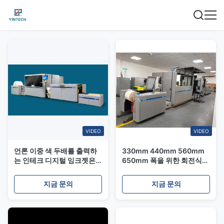
VIDEO
VIDEO
언론 이중 색 두배를 출력하
330mm 440mm 560mm
는 인테크 디지털 잉크젯은
650mm 폭을 위한 회전식
DPM440 일련을 측면을 댔
웹 ​​컬러 디지털 잉크젯 프린
습니다
터 프레스
지금 문의
지금 문의