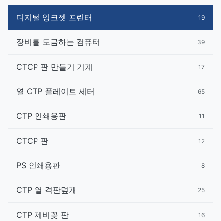
디지털 잉크젯 프린터
19
장비를 도금하는 컴퓨터
39
CTCP 판 만들기 기계
17
열 CTP 플레이트 세터
65
CTP 인쇄용판
11
CTCP 판
12
PS 인쇄용판
8
CTP 열 격판덮개
25
CTP 제비꽃 판
16