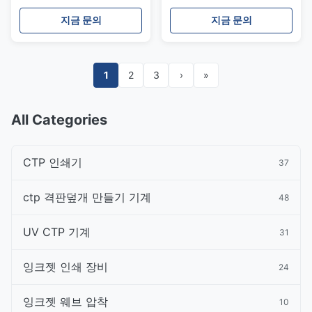
650mm Width and
2880x1310x1310mm
600x600dpi/2bit600x1200dpi/2bit
Dimensions and 2800 KG
지금 문의
지금 문의
Resolution
Weight for High-
Accuracy Printing
1
2
3
›
»
All Categories
CTP 인쇄기
37
ctp 격판덮개 만들기 기계
48
UV CTP 기계
31
잉크젯 인쇄 장비
24
잉크젯 웨브 압착
10