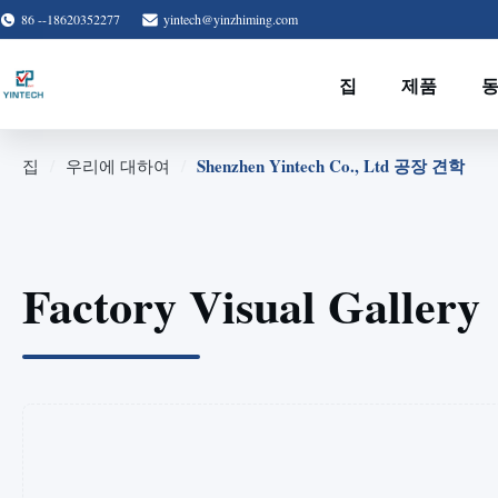
86 --18620352277
yintech@yinzhiming.com
집
제품
/
/
Shenzhen Yintech Co., Ltd 공장 견학
집
우리에 대하여
Factory Visual Gallery