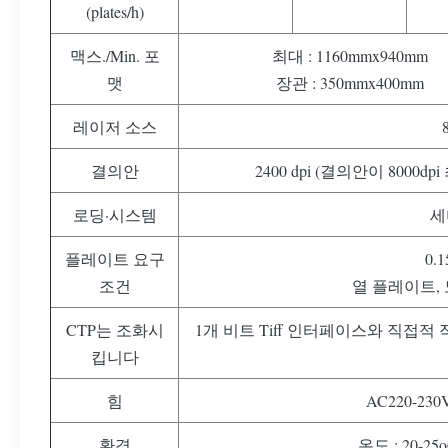
(plates/h)
맥스./Min. 포
최대 : 1160mmx940mm
맷
장관 : 350mmx400mm
레이저 소스
결의안
2400 dpi (결의안이 800
로딩·시스템
세
플레이트 요구
0.
조건
열 플레이트,
CTP는 조화시
1개 비트 Tiff 인터페이스와 직접적 
킵니다
힘
AC220-230V
환경
온도 : 20-25