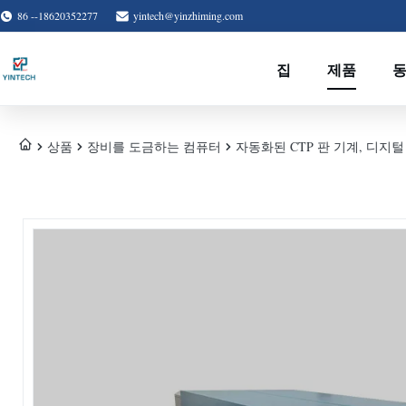
86 --18620352277
yintech@yinzhiming.com
집
제품
상품
장비를 도금하는 컴퓨터
자동화된 CTP 판 기계, 디지털 