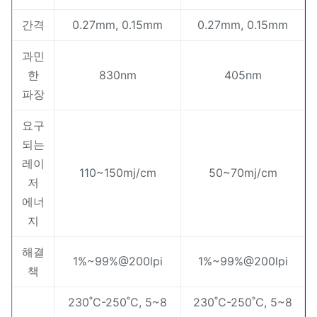
간격
0.27mm, 0.15mm
0.27mm, 0.15mm
과민
한
830nm
405nm
파장
요구
되는
레이
110~150mj/cm
50~70mj/cm
저
에너
지
해결
1%~99%@200lpi
1%~99%@200lpi
책
230˚C-250˚C, 5~8
230˚C-250˚C, 5~8