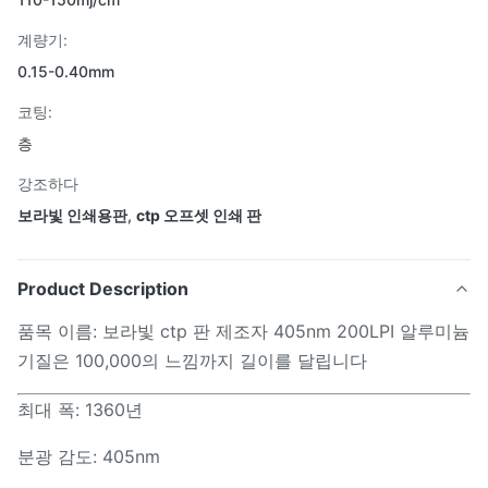
계량기:
0.15-0.40mm
코팅:
층
강조하다
보라빛 인쇄용판
,
ctp 오프셋 인쇄 판
Product Description
품목 이름: 보라빛 ctp 판 제조자 405nm 200LPI 알루미늄
기질은 100,000의 느낌까지 길이를 달립니다
최대 폭: 1360년
분광 감도: 405nm