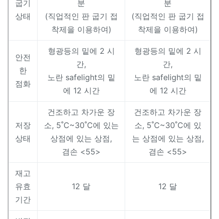
굽기
분
분
상태
(직업적인 판 굽기 접
(직업적인 판 굽기 접
착제을 이용하여)
착제을 이용하여)
형광등의 밑에 2 시
형광등의 밑에 2 시
안전
간,
간,
한
노란 safelight의 밑
노란 safelight의 밑
점화
에 12 시간
에 12 시간
건조하고 차가운 장
건조하고 차가운 장
저장
소, 5˚C~30˚C에 있는
소, 5˚C~30˚C에 있
상태
상점에 있는 상점,
는 상점에 있는 상점,
겸손 <55>
겸손 <55>
재고
유효
12 달
12 달
기간