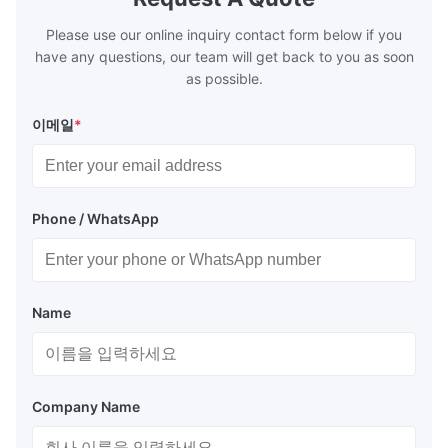
making machine Monochrome / Dual
more satura
deform or pl
Please use our online inquiry contact form below if you
have any questions, our team will get back to you as soon
as possible.
이메일
*
Phone / WhatsApp
Name
Company Name