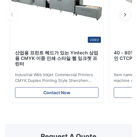
VIDEO
산업용 프린트 헤드가 있는 Yintech 상업
40 - 80
용 CMYK 이중 인쇄 스타일 웹 잉크젯 프
인 CTCP 
린터
Industrial Web Inkjet Commercial Printers
Item name :
CMYK Duplex Printing Style Shenzhen
machine 4-
Yintech Co.,LTD is a modern high-tech
max format
enterprise specialized in pre-press plate
Yintech ctp
Contact Now
making equipment, integrating design, R&D,
choose us? 
manufacturing and sales services. Our main
advantages,
products are included: Automatic / Semi-
advantages,
Auto thermal or UV plate making machine
1.Autofocus
Large format thermal or UV plate making
we adopted 
machine Very large format (VLF) thermal or
technology.
UV plate making machine Flexo plate
more flexibl
Request A Quote