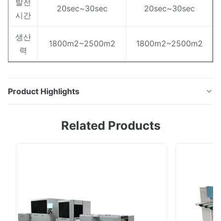
발전
20sec~30sec
20sec~30sec
시간
생산
1800m2~2500m2
1800m2~2500m2
력
Product Highlights
품목 이름: 보라빛 ctp 판 제조자 405nm 200LPI 알루미늄
Related Products
기질은 100,000의 느낌까지 길이를 달립니다 최대 폭:
1360년 분광 감도: 405nm HS 부호: 3701302400 색깔:
파란 근원: 중국 (본토) 해결책: 200lpi에 1~99% 작풍: 긍
정 수송 포장: 수출 표준 항해에 적당한 포장 유형: CTCP
판 물자: 알루미늄 사용법: 오프셋 인쇄, 디지털 방식으로
인쇄 명세: 0.15mm 100pcs/box; 0.25mm 50pcs/box;
0.30mm 50pcs 발전 시간: 25+/-5sec 모형 아니오...