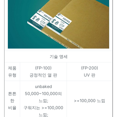
기술 명세
제품
(FP-100)
(FP-200)
유형
긍정적인 열 판
UV 판
unbaked
튼튼
50,000~100,000의
한
느낌;
>=100,000 느낌
비율
구워지는 >=100,000
느낌;